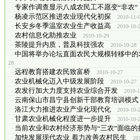
专家作调查显示八成农民工不愿变“非农”
·
杨凌示范区推进农业现代化初探
·
2010-11-
长安乡冬季温室农业生产收益高
·
2010-10-
农村信息化助推农业
·
2010-10-29
茶陵提升内质，普及科技强农
·
2010-10-28
中国将举办论坛直面农民大规模转移中的
·
28
远程教育搭建农民致富桥
·
2010-10-27
农业机械化迈入中级发展阶段
·
2010-10-27
农发行加大力度支持农业综合开发
·
2010-1
云南保山市昌宁县创新干部教育培训模式
·
洛江大力推进农业产业化现代化
·
2010-10-
甘肃农业机械化程度进一步提升
·
2010-10-
当前农业和农村经济形势与“三农”面临的
·
加快发展现代农业 着力改善农村民生
·
20