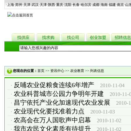
·上海
·郑州
·天津
·武汉
·天津
·陕西
·重庆·沈阳·长春·哈尔滨·成都·海南·福建·南京·山
找供应
找求购
找公司
创业加盟
招聘信息
热门关键词：
种苗
牲畜
粮食
食用菌
干果
禽类
绿化苗木
您现在的位置：
首页
>>
资讯中心
>>
农业教育
>> 列表信息
反哺农业促粮食连续6年增产
·
2010-11-04
农业科普城市公园力争明年开建
·
2010-11-
昌宁依托产业化加速现代农业发展
·
2010-1
农业现代化要找准着力点
·
2010-11-03
农高会在万人国歌声中启幕
·
2010-11-02
我市农民文化素质有待提升
·
2010-11-02