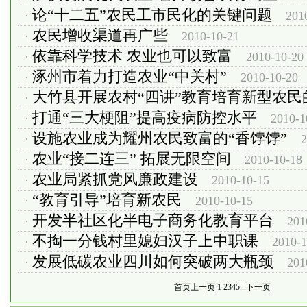
论“十二五”农民工市民化的关键问题
·
201
农民增收渠道再广些
·
2010-10-21
依靠科学技术 农业也可以致富
·
2010-10-20
涿州市着力打造农业“中关村”
·
2010-10-20
大竹县开展农村“四讲”教育培育新型农民
·
打通“三大梗阻”提高疫病防控水平
·
2010-1
设施农业成为耀州农民致富的“香饽饽”
·
2
农业“接二连三” 拓展无限空间
·
2010-10-18
农业局紧抓党风廉政建设
·
2010-10-15
“教育引导”培育新农民
·
2010-10-15
开发半社区化半电子商务化教育平台
·
201
不掏一分钱村里媳妇汉子上中职课
·
2010-1
发展低碳农业四川如何突破两大瓶颈
·
201
首页
上一页
1
2
3
4
5
...
下一页