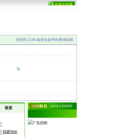
共找到
21581
条符合条件的查询结果
马
咨询热线：0452-2456890
联系
我要询价