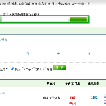
春·哈尔滨·成都·海南·福建·南京·山东·河南·佛山·青岛·威海·大连·云南·广西
它牲畜
猪
牛
羊
供应
二手
加工
库存
所在地
单价/起订量
生意指数
-16]
1182
山东省菏泽市
面议
：
0起订