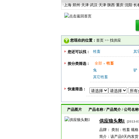
·上海
·郑州
·天津
·武汉
·天津
·陕西
·重庆·沈阳·长
您现在的位置：
首页
>>
找供应
牲畜
其
您还可以找：
全部
-
牲畜
按分类筛选：
兔
驴
其它牲畜
快速筛选：
产品图片 产品名称 / 产品简介 / 公司名称
供应狼头鹅1
[2013-01
品牌： 类别：牲畜 规格
简介：该产品0天内发货