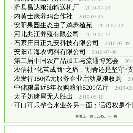
滑县昌达粮油输送机厂
·
2010-07-13
内黄士康养鸡合作社
·
2010-07-13
安阳果园生态虫子鸡养殖苑
·
2010-07-12
河北兆江养殖有限公司
·
2010-07-12
石家庄日正九安科技有限公司
·
2010-07-09
安阳市海农饲料有限公司
·
2010-07-09
第二届中国农产品加工与流通博览会
·
201
农信社“化茧成商”之痛：割舍还是坚守“支
·
农发行150亿元服务企业启动夏粮收购
·
20
中储粮最近5年收购粮油5200亿斤
·
2010-05
太子奶赌局无人胜出
·
2010-05-19
可口可乐整合水业务另一面：话语权是个
·
首页
上一页
1
2
3
4
5
...
下一页
本