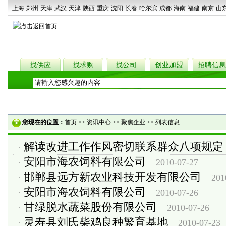
·上海
·郑州
·天津
·武汉
·天津
·陕西
·重庆·沈阳·长春·哈尔滨·成都·海南·福建·南京·山
找供应
找求购
找公司
创业加盟
招聘信息
热门关键词：
种苗
牲畜
粮食
食用菌
干果
禽类
绿化苗木
您现在的位置：
首页
>>
资讯中心
>>
聚焦企业
>> 列表信息
解读改进工作作风密切联系群众八项规定
·
安阳市海农饲料有限公司
·
2010-07-27
邯郸县远方新农业科技开发有限公司
·
201
安阳市海农饲料有限公司
·
2010-07-26
甘绿脱水蔬菜股份有限公司
·
2010-07-26
灵寿县刘氏柴鸡良种繁育基地
·
2010-07-23