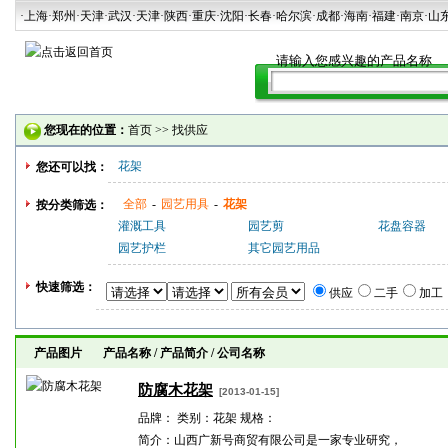
·上海
·郑州
·天津
·武汉
·天津
·陕西
·重庆·沈阳·长春·哈尔滨·成都·海南·福建·南京·山
您现在的位置：
首页
>>
找供应
花架
您还可以找：
全部
-
园艺用具
-
花架
按分类筛选：
灌溉工具
园艺剪
花盘容器
园艺护栏
其它园艺用品
快速筛选：
供应
二手
加工
产品图片 产品名称 / 产品简介 / 公司名称
防腐木花架
[2013-01-15]
品牌： 类别：花架 规格：
简介：山西广新号商贸有限公司是一家专业研究，