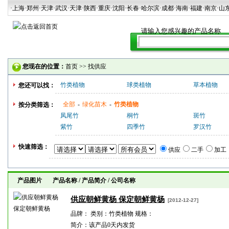
·上海
·郑州
·天津
·武汉
·天津
·陕西
·重庆·沈阳·长春·哈尔滨·成都·海南·福建·南京·山
您现在的位置：
首页
>>
找供应
竹类植物
球类植物
草本植物
您还可以找：
全部
-
绿化苗木
-
竹类植物
按分类筛选：
凤尾竹
桐竹
斑竹
紫竹
四季竹
罗汉竹
快速筛选：
供应
二手
加工
产品图片 产品名称 / 产品简介 / 公司名称
供应朝鲜黄杨 保定朝鲜黄杨
[2012-12-27]
品牌： 类别：竹类植物 规格：
简介：该产品0天内发货