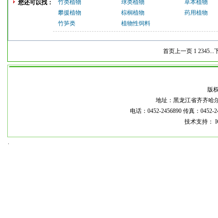
竹类植物
球类植物
草本植物
您还可以找：
攀援植物
棕榈植物
药用植物
竹笋类
植物性饲料
首页
上一页
1
2
3
4
5
...
本
版
地址：黑龙江省齐齐哈尔市龙
电话：0452-2456890 传真：0452-2
技术支持： I