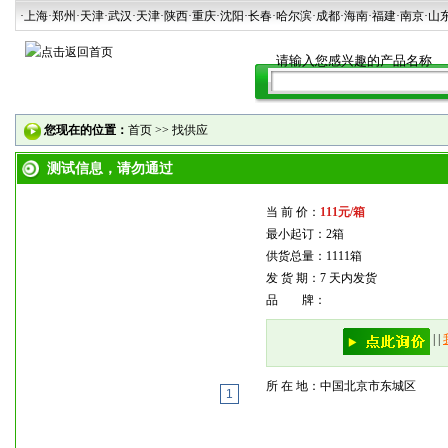
·上海
·郑州
·天津
·武汉
·天津
·陕西
·重庆·沈阳·长春·哈尔滨·成都·海南·福建·南京·山
您现在的位置：
首页
>>
找供应
测试信息，请勿通过
当 前 价：
111元/箱
最小起订：2箱
供货总量：1111箱
发 货 期：7 天内发货
品 牌：
|
|
所 在 地：中国北京市东城区
1