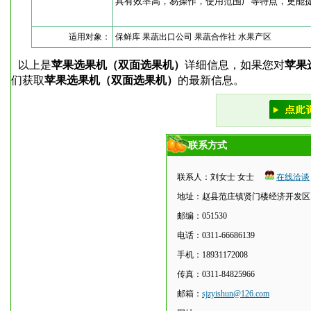
具有效率高，易操作，使用范围广等特点，更能
适用对象：
保鲜库 果蔬出口公司 果蔬合作社 水果产区
以上是
苹果选果机（双面选果机）
详细信息，如果您对
苹果
们获取
苹果选果机（双面选果机）
的最新信息。
联系方式
联系人：刘女士 女士
在线洽谈
地址：赵县范庄镇贤门楼经济开发区
邮编：051530
电话：0311-66686139
手机：18931172008
传真：0311-84825966
邮箱：
sjzyishun@126.com