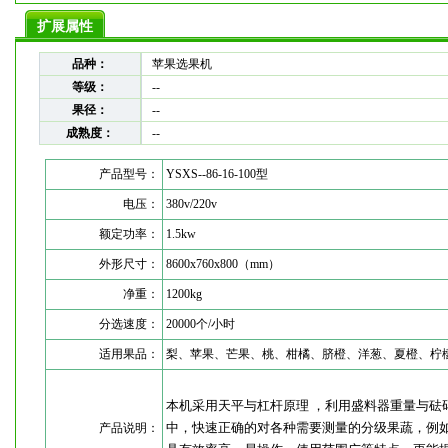
扩展属性
品种：
苹果选果机
等级：
--
果径：
--
成熟度：
--
产品型号：
YSXS--86-16-100型
电压：
380v/220v
额定功率：
1.5kw
外形尺寸：
8600x760x800（mm）
净重：
1200kg
分选速度：
20000个/小时
适用果品：
梨、苹果、芒果、桃、柑橘、脐橙、洋葱、夏橙、柠
本机采用天平与杠杆原理 ，利用盛料器重量与砝
中，快速正确的对各种需要测量的分级果蔬，例
产品说明：