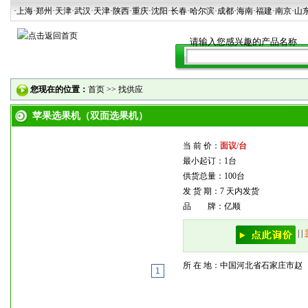
·上海
·郑州
·天津
·武汉
·天津
·陕西
·重庆·沈阳·长春·哈尔滨·成都·海南·福建·南京·山
您现在的位置：
首页
>>
找供应
苹果选果机（双面选果机）
当 前 价：
面议/台
最小起订：1台
供货总量：100台
发 货 期：7 天内发货
品 牌：亿顺
|
|
所 在 地：中国河北省石家庄市赵
1