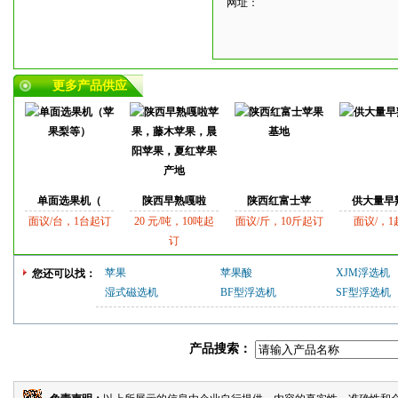
网址：
更多产品供应
单面选果机（
陕西早熟嘎啦
陕西红富士苹
供大量早
面议/台，1台起订
20 元/吨，10吨起
面议/斤，10斤起订
面议/，1
订
苹果
苹果酸
XJM浮选机
您还可以找：
湿式磁选机
BF型浮选机
SF型浮选机
产品搜索：