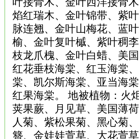
叶接骨木、金叶西洋接骨木
焰红瑞木、金叶锦带、紫叶
脉连翘、金叶山梅花、蓝叶
榆、金叶复叶槭、紫叶稠李
枝龙爪槐、金叶白蜡、美国
红花垂枝海棠、红玉海棠、
棠、凯尔斯海棠、亚当海棠
红果海棠。 地被植物：火
荚果蕨、月见草、美国薄荷
人菊、紫松果菊、黑心菊、
簪、金娃娃萱草、大花萱草