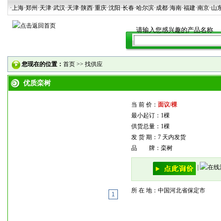
·上海
·郑州
·天津
·武汉
·天津
·陕西
·重庆·沈阳·长春·哈尔滨·成都·海南·福建·南京·山
您现在的位置：
首页
>>
找供应
优质栾树
当 前 价：
面议/棵
最小起订：1棵
供货总量：1棵
发 货 期：7 天内发货
品 牌：栾树
|
所 在 地：中国河北省保定市
1