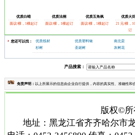
优质白蜡
优质法桐
优质五角枫
优质火
面议/棵，1棵起订
面议/棵，1棵起订
面议/棵，1棵起订
21 元/棵，1
订
优质线材
优质塑料锹
南北栾
您还可以找：
杉树
圣诞树
灰树花
产品搜索：
免责声明：
以上所展示的信息由企业自行提供，内容的真实性、准确性和合
本
版权©所
地址：黑龙江省齐齐哈尔市龙华路