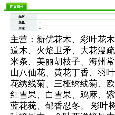
扩展属性
品牌：
--
颜色：
--
用途：
--
主营：新优花木、彩叶花木
道木、火焰卫矛、大花溲疏
米条、美丽胡枝子、海州常
山八仙花、黄花丁香、羽叶
花绣线菊、三桠绣线菊、欧
红雪果、白雪果、鸡麻、紫
蓝花莸、郁香忍冬。 彩叶