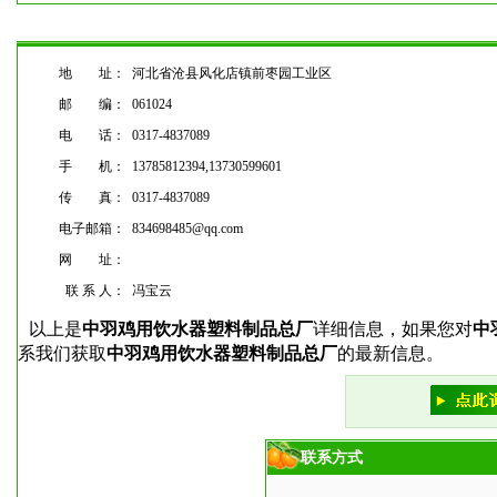
地 址：
河北省沧县风化店镇前枣园工业区
邮 编：
061024
电 话：
0317-4837089
手 机：
13785812394,13730599601
传 真：
0317-4837089
电子邮箱：
834698485@qq.com
网 址：
联 系 人：
冯宝云
以上是
中羽鸡用饮水器塑料制品总厂
详细信息，如果您对
中
系我们获取
中羽鸡用饮水器塑料制品总厂
的最新信息。
联系方式