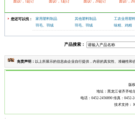
面议/，1起订
面议/，1起订
面议/，20起订
面议/，2
家用塑料制品
其他塑料制品
工农业用塑
您还可以找：
羽毛、羽绒
羽毛、羽绒
味精、鸡精
产品搜索：
免责声明：
以上所展示的信息由企业自行提供，内容的真实性、准确性和合
本
版
地址：黑龙江省齐齐哈尔市龙
电话：0452-2456890 传真：0452-2
技术支持： I