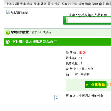
·上海
·郑州
·天津
·武汉
·天津
·陕西
·重庆·沈阳·长春·哈尔滨·成都·海南·福建·南京·山
您现在的位置：
首页
>>
找供应
中羽鸡用饮水器塑料制品总厂
当 前 价：
面议/
最小起订：1
供货总量：1
发 货 期：7 天内发货
品 牌：中羽牌
|
|
所 在 地：中国河北省沧州市
1