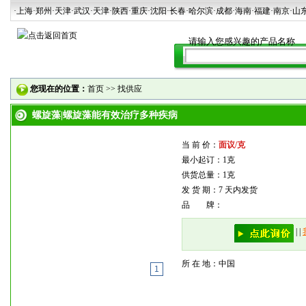
·上海
·郑州
·天津
·武汉
·天津
·陕西
·重庆·沈阳·长春·哈尔滨·成都·海南·福建·南京·山
您现在的位置：
首页
>>
找供应
螺旋藻|螺旋藻能有效治疗多种疾病
当 前 价：
面议/克
最小起订：1克
供货总量：1克
发 货 期：7 天内发货
品 牌：
|
|
所 在 地：中国
1