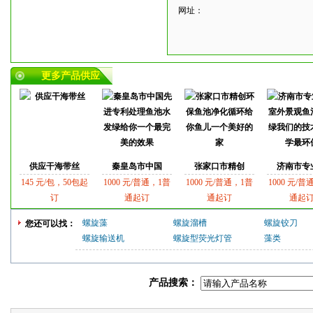
网址：
更多产品供应
供应干海带丝
秦皇岛市中国
张家口市精创
济南市专
145 元/包，50包起
1000 元/普通，1普
1000 元/普通，1普
1000 元/普
订
通起订
通起订
通起
螺旋藻
螺旋溜槽
螺旋铰刀
您还可以找：
螺旋输送机
螺旋型荧光灯管
藻类
产品搜索：