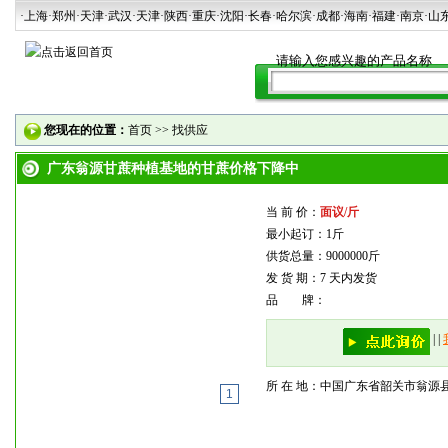
·上海
·郑州
·天津
·武汉
·天津
·陕西
·重庆·沈阳·长春·哈尔滨·成都·海南·福建·南京·山
您现在的位置：
首页
>>
找供应
广东翁源甘蔗种植基地的甘蔗价格下降中
当 前 价：
面议/斤
最小起订：1斤
供货总量：9000000斤
发 货 期：7 天内发货
品 牌：
|
|
所 在 地：中国广东省韶关市翁源
1