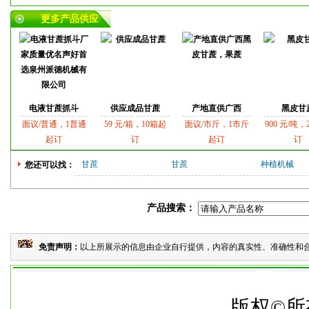
更多产品供应
电液甘蔗抓斗
供应成品甘蔗
产地直供广西
黑皮甘
面议/普通，1普通
59 元/箱，10箱起
面议/市斤，1市斤
900 元/吨，
起订
订
起订
订
甘蔗
甘蔗
种植机械
您还可以找：
产品搜索：
免责声明：
以上所展示的信息由企业自行提供，内容的真实性、准确性和合
本
版权©所