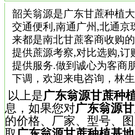
韶关翁源是广东甘蔗种植大
交通便利
,
南通广州
,
北通京
来都是南北甘蔗客商收购的
提供蔗源考察
,
对比选购
,
订
提供服务
.
做到诚心为客商
下调，欢迎来电咨询，林生：13
以上是
广东翁源甘蔗种
息，如果您对
广东翁源甘
的价格、厂家、型号、图
取
广东翁源甘蔗种植基地