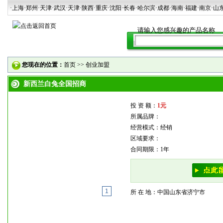
·上海
·郑州
·天津
·武汉
·天津
·陕西
·重庆·沈阳·长春·哈尔滨·成都·海南·福建·南京·山
您现在的位置：
首页
>>
创业加盟
新西兰白兔全国招商
投 资 额：
1元
所属品牌：
经营模式：经销
区域要求：
合同期限：1年
1
所 在 地：中国山东省济宁市