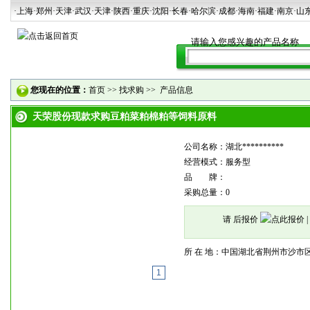
·上海
·郑州
·天津
·武汉
·天津
·陕西
·重庆·沈阳·长春·哈尔滨·成都·海南·福建·南京·山
您现在的位置：
首页
>>
找求购
>> 产品信息
天荣股份现款求购豆粕菜粕棉粕等饲料原料
公司名称：湖北**********
经营模式：服务型
品 牌：
采购总量：0
请 后报价
|
所 在 地：中国湖北省荆州市沙市
1